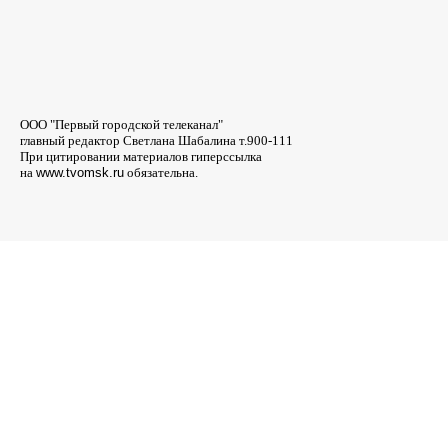
ООО "Первый городской телеканал"
главный редактор Светлана Шабалина т.900-111
При цитировании материалов гиперссылка
на
www.tvomsk.ru
обязательна.