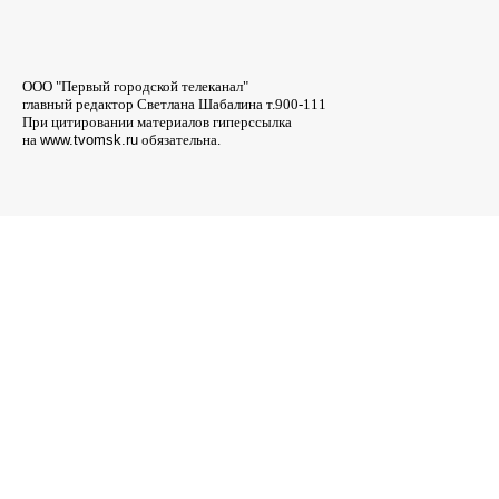
ООО "Первый городской телеканал"
главный редактор Светлана Шабалина т.900-111
При цитировании материалов гиперссылка
на
www.tvomsk.ru
обязательна.