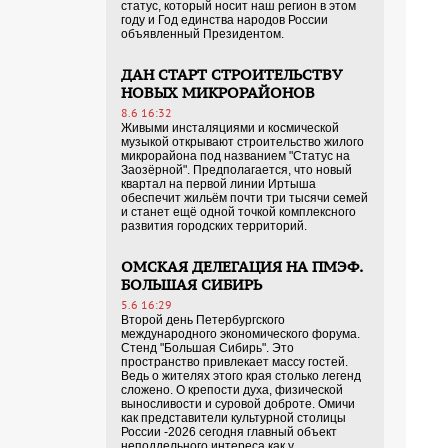
статус, который носит наш регион в этом
году и Год единства народов России
объявленный Президентом.
ДАН СТАРТ СТРОИТЕЛЬСТВУ
НОВЫХ МИКРОРАЙОНОВ
8.6 16:32
Живыми инсталяциями и космической
музыкой открывают строительство жилого
микрорайона под названием "Статус на
Заозёрной". Предполагается, что новый
квартал на первой линии Иртыша
обеспечит жильём почти три тысячи семей
и станет ещё одной точкой комплексного
развития городских территорий.
ОМСКАЯ ДЕЛЕГАЦИЯ НА ПМЭФ.
БОЛЬШАЯ СИБИРЬ
5.6 16:29
Второй день Петербургского
международного экономического форума.
Стенд "Большая Сибирь". Это
пространство привлекает массу гостей.
Ведь о жителях этого края столько легенд
сложено. О крепости духа, физической
выносливости и суровой доброте. Омичи
как представители культурной столицы
России -2026 сегодня главный объект
неподдельного интереса как у