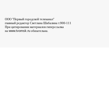
ООО "Первый городской телеканал"
главный редактор Светлана Шабалина т.900-111
При цитировании материалов гиперссылка
на
www.tvomsk.ru
обязательна.